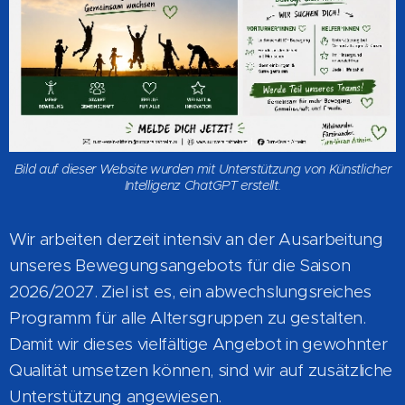
Bild auf dieser Website wurden mit Unterstützung von Künstlicher
Intelligenz ChatGPT erstellt.
Wir arbeiten derzeit intensiv an der Ausarbeitung
unseres Bewegungsangebots für die Saison
2026/2027. Ziel ist es, ein abwechslungsreiches
Programm für alle Altersgruppen zu gestalten.
Damit wir dieses vielfältige Angebot in gewohnter
Qualität umsetzen können, sind wir auf zusätzliche
Unterstützung angewiesen.